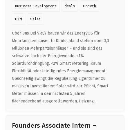
Business Development
deals
Growth
Life Admin, Berlin style
GTM
Sales
Cost of Living in Berlin
Housing in Berlin
Über uns Bei VREY bauen wir das EnergyOS für
Mehrfamilienhäuser. In Deutschland stehen über 3,3
Guide to Berlin’s Neighbourhoods
Millionen Mehrparteienhäuser – und sie sind das
Rental Contracts
schwarze Loch der Energiewende. <1%
Banking in Berlin
Solardurchdringung. <2% Smart Metering. Kaum
Flexibilität oder intelligentes Energiemanagement.
Internet Service Providers in Berlin
Gleichzeitig zwingt die Regulierung Eigentümer zu
Getting to (and Around) Berlin
massiven Investitionen: Solar wird zur Pflicht, Smart
Meter müssen in den nächsten 5 Jahren
Your car in Berlin
flächendeckend ausgerollt werden, Heizung...
Berlin Expat Life
International Schools in Berlin
Founders Associate Intern –
Learn German in Berlin