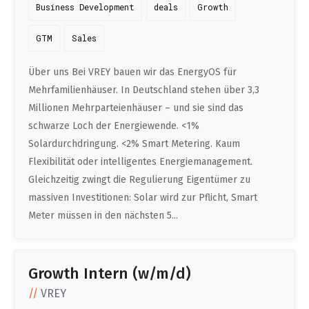
DATA SCIENCE (4)
Business Development
deals
Growth
Understanding Wage Tax & Contributions
YGO (4)
CEF AI (3)
DEUTSCH
INTERNSHIPS (31)
FREELANCE (1)
Freelancing in Berlin
GTM
Sales
BUENA (4)
PLAND (3)
How To Claim Unemployment Benefits in Berlin
SEEKING CO-FOUNDERS (4)
OTHER (2)
OVER99 (4)
PANDATA (2)
Über uns Bei VREY bauen wir das EnergyOS für
Office Space in Berlin
Mehrfamilienhäuser. In Deutschland stehen über 3,3
Millionen Mehrparteienhäuser – und sie sind das
Co-Working Spaces in Berlin
schwarze Loch der Energiewende. <1%
Hiring Employees and Freelancers in Germany – What’s
Solardurchdringung. <2% Smart Metering. Kaum
Flexibilität oder intelligentes Energiemanagement.
the Difference?
Gleichzeitig zwingt die Regulierung Eigentümer zu
Guide to Hiring Employees in Germany
massiven Investitionen: Solar wird zur Pflicht, Smart
Guide to Hiring Freelancers in Germany
Meter müssen in den nächsten 5...
Guide to Moving and Living in Berlin
Growth Intern (w/m/d)
Relocating to Berlin
VREY
Just landed in Berlin: First Steps