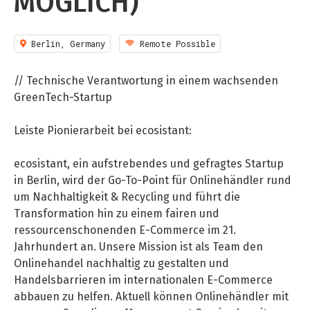
MÖGLICH)
DATA SCIENCE (4)
Understanding Wage Tax & Contributions
YGO (4)
CEF AI (3)
ENGLISH
PRAKTIKA (31)
FREELANCE / FREIBERUFLICH (1)
Freelancing in Berlin
BUENA (4)
PLAND (3)
Berlin, Germany
Remote Possible
How To Claim Unemployment Benefits in Berlin
MITGRÜNDER GESUCHT (4)
SONSTIGE (2)
OVER99 (4)
PANDATA (2)
// Technische Verantwortung in einem wachsenden
Office Space in Berlin
GreenTech-Startup
Co-Working Spaces in Berlin
Leiste Pionierarbeit bei ecosistant:
Hiring Employees and Freelancers in Germany – What’s
ecosistant, ein aufstrebendes und gefragtes Startup
the Difference?
in Berlin, wird der Go-To-Point für Onlinehändler rund
Guide to Hiring Employees in Germany
um Nachhaltigkeit & Recycling und führt die
Transformation hin zu einem fairen und
Guide to Hiring Freelancers in Germany
ressourcenschonenden E-Commerce im 21.
Jahrhundert an. Unsere Mission ist als Team den
Guide to Moving and Living in Berlin
Onlinehandel nachhaltig zu gestalten und
Handelsbarrieren im internationalen E-Commerce
Relocating to Berlin
abbauen zu helfen. Aktuell können Onlinehändler mit
Just landed in Berlin: First Steps