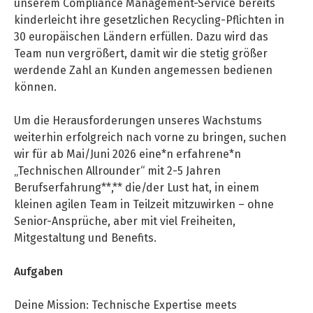
unserem Compliance Management-Service bereits
kinderleicht ihre gesetzlichen Recycling-Pflichten in
Life Admin, Berlin style
30 europäischen Ländern erfüllen. Dazu wird das
Cost of Living in Berlin
Team nun vergrößert, damit wir die stetig größer
werdende Zahl an Kunden angemessen bedienen
Housing in Berlin
können.
Guide to Berlin’s Neighbourhoods
Um die Herausforderungen unseres Wachstums
Rental Contracts
weiterhin erfolgreich nach vorne zu bringen, suchen
Banking in Berlin
wir für ab Mai/Juni 2026 eine*n erfahrene*n
„Technischen Allrounder“ mit 2-5 Jahren
Internet Service Providers in Berlin
Berufserfahrung**,** die/der Lust hat, in einem
Getting to (and Around) Berlin
kleinen agilen Team in Teilzeit mitzuwirken – ohne
Senior-Ansprüche, aber mit viel Freiheiten,
Your car in Berlin
Mitgestaltung und Benefits.
Berlin Expat Life
Aufgaben
International Schools in Berlin
Deine Mission: Technische Expertise meets
Learn German in Berlin