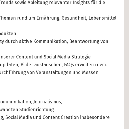
rends sowie Ableitung relevanter Insights für die
DATATRONIQ (4)
Cost of Living in 
n Themen rund um Ernährung, Gesundheit, Lebensmittel
YGO (4)
Housing in Berlin
BUENA (4)
Guide to Berlin’
odukten
Rental Contracts
ty durch aktive Kommunikation, Beantwortung von
OVER99 (4)
Banking in Berlin
nserer Content und Social Media Strategie
Internet Service P
updaten, Bilder austauschen, FAQs erweitern uvm.
Durchführung von Veranstaltungen und Messen
Getting to (and A
Your car in Berli
Berlin Expat Life
 Kommunikation, Journalismus,
International Sch
rwandten Studienrichtung
Learn German in 
ing, Social Media und Content Creation insbesondere
Professional Stud