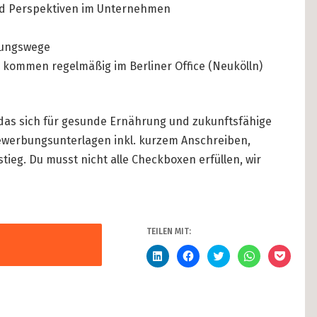
und Perspektiven im Unternehmen
dungswege
ir kommen regelmäßig im Berliner Office (Neukölln)
das sich für gesunde Ernährung und zukunftsfähige
ewerbungsunterlagen inkl. kurzem Anschreiben,
tieg. Du musst nicht alle Checkboxen erfüllen, wir
TEILEN MIT:
Klick,
Klick,
Klick,
Klicken,
Klick,
um
um
um
um
um
auf
auf
über
auf
auf
LinkedIn
Facebook
Twitter
WhatsApp
Pocket
zu
zu
zu
zu
zu
teilen
teilen
teilen
teilen
teilen
(Wird
(Wird
(Wird
(Wird
(Wird