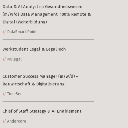
TIMESEC (3)
Data & AI Analyst im Gesundheitswesen
Berlin
(m/w/d) Data Management, 100% Remote &
CEF AI (3)
Digital (Weiterbildung)
s Neighbourhoods
PLAND (3)
DataSmart Point
PANDATA (2)
Werkstudent Legal & LegalTech
Nulegal
roviders in Berlin
round) Berlin
Customer Success Manager (m/w/d) –
n
Bauwirtschaft & Digitalisierung
TimeSec
ools in Berlin
Chief of Staff, Strategy & AI Enablement
Berlin
Andercore
ies in Berlin