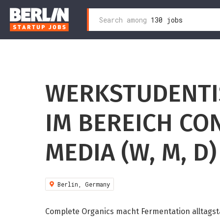
Search
Search among
130 jobs
Zum
for:
Inhalt
wechseln
WERKSTUDENTIS
IM BEREICH CO
MEDIA (W, M, D
Berlin, Germany
Complete Organics macht Fermentation alltagst