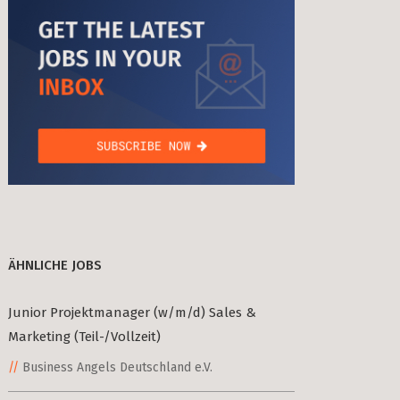
age Tax & Contributions
rlin
mployment Benefits in Berlin
rlin
BUSINESS DEVELOPMENT (10)
GTM (7)
GROWTH (6)
s in Berlin
PYTHON (5)
DOCKER (5)
GO (4)
SAAS (4)
 and Freelancers in Germany – What’s the Difference?
Employees in Germany
Freelancers in Germany
ÄHNLICHE JOBS
Living in Berlin
Junior Projektmanager (w/m/d) Sales &
lin
Marketing (Teil-/Vollzeit)
GAMEDUELL (3)
lin: First Steps
Business Angels Deutschland e.V.
TANDEM (3)
 style