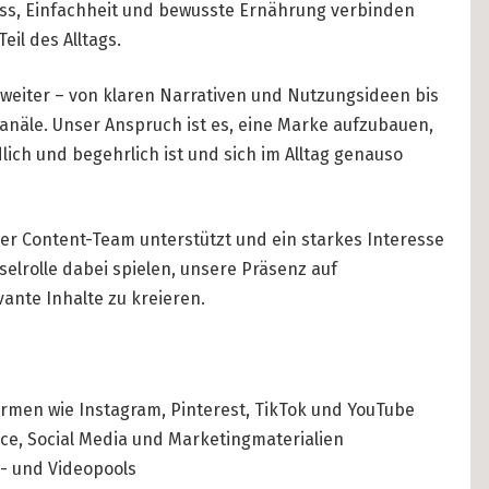
nuss, Einfachheit und bewusste Ernährung verbinden
Understanding W
il des Alltags.
Freelancing in Be
IN THEMEN SUCHEN
weiter – von klaren Narrativen und Nutzungsideen bis
How To Claim Une
anäle. Unser Anspruch ist es, eine Marke aufzubauen,
Office Space in Be
SALES (12)
dlich und begehrlich ist und sich im Alltag genauso
Co-Working Space
TYPESCRIPT (6)
Hiring Employees
ser Content-Team unterstützt und ein starkes Interesse
Guide to Hiring 
DATA SCIENCE (4)
elrolle dabei spielen, unsere Präsenz auf
ante Inhalte zu kreieren.
Guide to Hiring 
Guide to Moving and 
TOP UNTERNEHMEN
Relocating to Ber
ormen wie Instagram, Pinterest, TikTok und YouTube
VREY (8)
e, Social Media und Marketingmaterialien
Just landed in Ber
d- und Videopools
STACKGINI (5)
Life Admin, Berlin