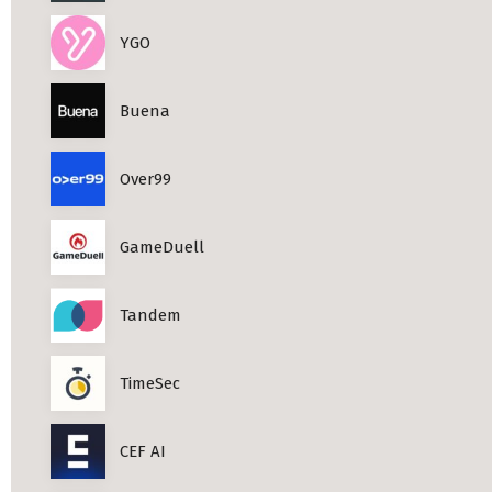
YGO
Buena
Over99
GameDuell
Tandem
TimeSec
CEF AI