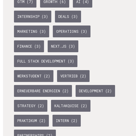
GTM (7)
GROWTH (6)
AI (4)
INTERNSHIP (3)
DEALS (3)
MARKETING (3)
OPERATIONS (3)
FINANCE (3)
NEXT.JS (3)
FULL STACK DEVELOPMENT (3)
WERKSTUDENT (2)
VERTRIEB (2)
ERNEUERBARE ENERGIEN (2)
DEVELOPMENT (2)
STRATEGY (2)
KALTAKQUISE (2)
PRAKTIKUM (2)
INTERN (2)
PARTNERSHIPS (2)