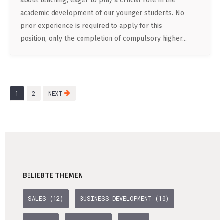
about teaching, eager to play a crucial role in the
academic development of our younger students. No
prior experience is required to apply for this
position, only the completion of compulsory higher...
1
2
NEXT
BELIEBTE THEMEN
SALES (12)
BUSINESS DEVELOPMENT (10)