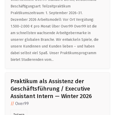
DATA SCIENCE (4)
Understanding Wage Tax & Contributions
YGO (4)
CEF AI (3)
Beschäftigungsart: Teilzeitpraktikum
ENGLISH
PRAKTIKA (31)
FREELANCE / FREIBERUFLICH (1)
Freelancing in Berlin
Praktikumszeitraum: 1. September 2026–31.
BUENA (4)
PLAND (3)
Dezember 2026 Arbeitsmodell: Vor Ort Vergütung:
How To Claim Unemployment Benefits in Berlin
MITGRÜNDER GESUCHT (4)
SONSTIGE (2)
OVER99 (4)
PANDATA (2)
1.500–2.000 € pro Monat Über Over99 Over99 ist die
Office Space in Berlin
am schnellsten wachsende Arbeitgebermarke in
unserer globalen Branche. Wir entwickeln Spiele, die
Co-Working Spaces in Berlin
unsere Kundinnen und Kunden lieben – und haben
Hiring Employees and Freelancers in Germany – What’s
dabei selbst viel Spaß. Unser Praktikumsprogramm
bietet Studierenden vom...
the Difference?
Guide to Hiring Employees in Germany
Guide to Hiring Freelancers in Germany
Praktikum als Assistenz der
Geschäftsführung / Executive
Guide to Moving and Living in Berlin
Assistant Intern — Winter 2026
Over99
Relocating to Berlin
Just landed in Berlin: First Steps
Intern