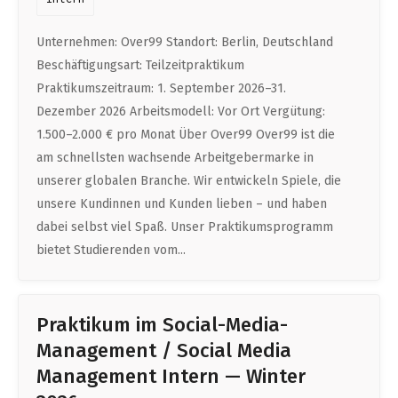
Life Admin, Berlin style
Unternehmen: Over99 Standort: Berlin, Deutschland
Cost of Living in Berlin
Beschäftigungsart: Teilzeitpraktikum
Praktikumszeitraum: 1. September 2026–31.
Housing in Berlin
Dezember 2026 Arbeitsmodell: Vor Ort Vergütung:
Guide to Berlin’s Neighbourhoods
1.500–2.000 € pro Monat Über Over99 Over99 ist die
am schnellsten wachsende Arbeitgebermarke in
Rental Contracts
unserer globalen Branche. Wir entwickeln Spiele, die
Banking in Berlin
unsere Kundinnen und Kunden lieben – und haben
Internet Service Providers in Berlin
dabei selbst viel Spaß. Unser Praktikumsprogramm
bietet Studierenden vom...
Getting to (and Around) Berlin
Your car in Berlin
Praktikum im Social-Media-
Berlin Expat Life
Management / Social Media
International Schools in Berlin
Management Intern — Winter
Learn German in Berlin